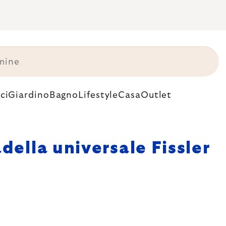
ci
Giardino
Bagno
Lifestyle
Casa
Outlet
della universale Fissler