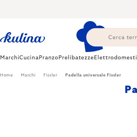
Skip
to
content
Marchi
Cucina
Pranzo
Prelibatezze
Elettrodomesti
Home
Marchi
Fissler
Padella universale Fissler
Pa