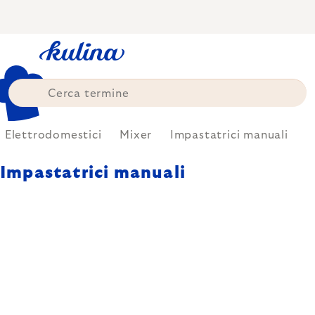
Skip
to
content
Elettrodomestici
Mixer
Impastatrici manuali
Impastatrici manuali