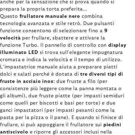
anche per la sensazione che si prova quando si
prepara la propria torta preferita...
Questo
frullatore manuale nero
combina
tecnologia avanzata e stile retrò. Due pulsanti
funzione consentono di selezionare fino a
9
velocità
per frullare, sbattere e attivare la
funzione Turbo. Il pannello di controllo con
display
illuminato LED
si trova sull'elegante impugnatura
cromata e indica la velocità e il tempo di utilizzo.
L'impastatrice manuale aiuta a preparare piatti
dolci e salati perché è dotata di
tre diversi tipi di
fruste in acciaio inox
: due fruste a filo (per
consistenze più leggere come la panna montata o
gli albumi), due fruste piatte (per impasti semiduri
come quelli per biscotti e basi per torte) e due
ganci impastatori (per impasti pesanti come la
pasta per la pizza o il pane). E quando si finisce di
frullare, si può appoggiare il frullatore sui
piedini
antiscivolo
e riporre gli accessori inclusi nella