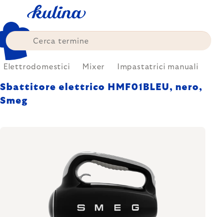
Skip
to
content
Elettrodomestici
Mixer
Impastatrici manuali
Sbattitore elettrico HMF01BLEU, nero,
Smeg