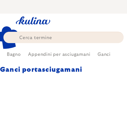
Skip
to
content
Bagno
Appendini per asciugamani
Ganci
Ganci portasciugamani