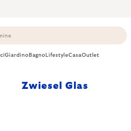
ci
Giardino
Bagno
Lifestyle
Casa
Outlet
Zwiesel Glas
 vetro.
novativo