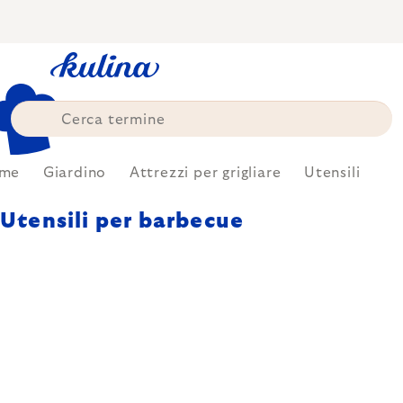
Skip
to
content
me
Giardino
Attrezzi per grigliare
Utensili
Utensili per barbecue