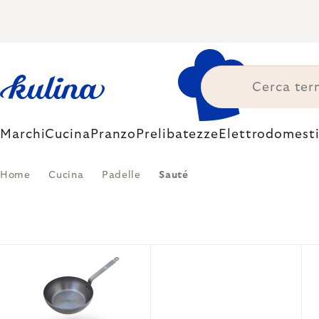
Skip
to
content
Marchi
Cucina
Pranzo
Prelibatezze
Elettrodomesti
Home
Cucina
Padelle
Sauté