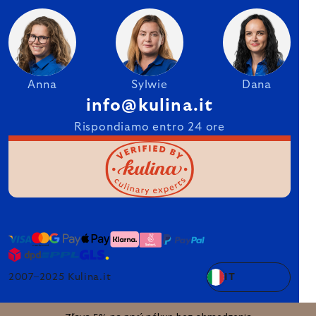
Anna
Sylwie
Dana
info@kulina.it
Rispondiamo entro 24 ore
2007–2025 Kulina.it
IT