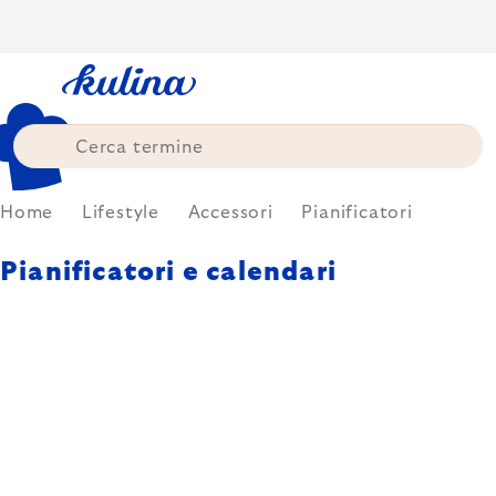
Skip
to
content
Home
Lifestyle
Accessori
Pianificatori
Pianificatori e calendari