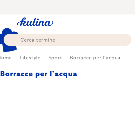
Skip
to
content
Home
Lifestyle
Sport
Borracce per l'acqua
Borracce per l'acqua