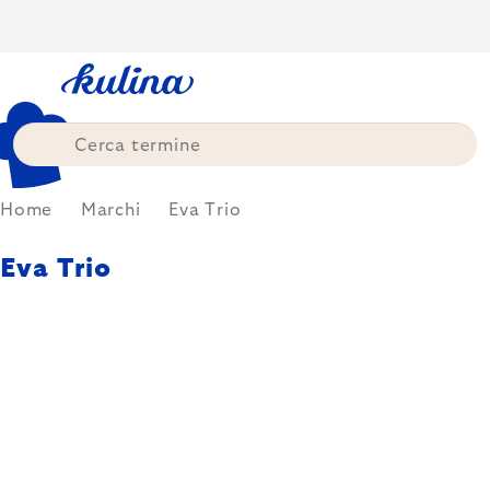
Skip
to
content
Home
Marchi
Eva Trio
Eva Trio