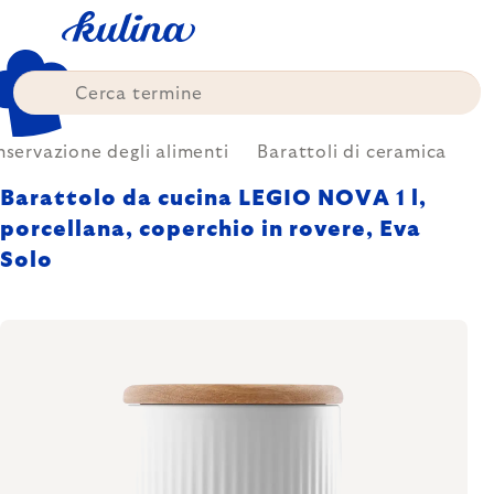
Skip
to
content
servazione degli alimenti
Barattoli di ceramica
Barattolo da cucina LEGIO NOVA 1 l,
porcellana, coperchio in rovere, Eva
Solo