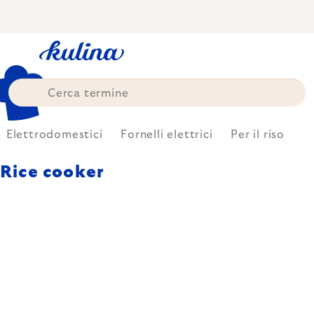
Skip
to
content
Elettrodomestici
Fornelli elettrici
Per il riso
Rice cooker