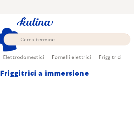
Skip
to
content
Elettrodomestici
Fornelli elettrici
Friggitrici
Friggitrici a immersione