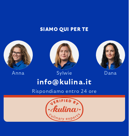
SIAMO QUI PER TE
Anna
Sylwie
Dana
info@kulina.it
Rispondiamo entro 24 ore