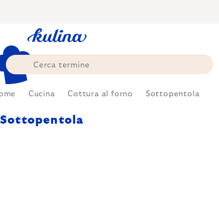
Skip
to
content
ome
Cucina
Cottura al forno
Sottopentola
Sottopentola