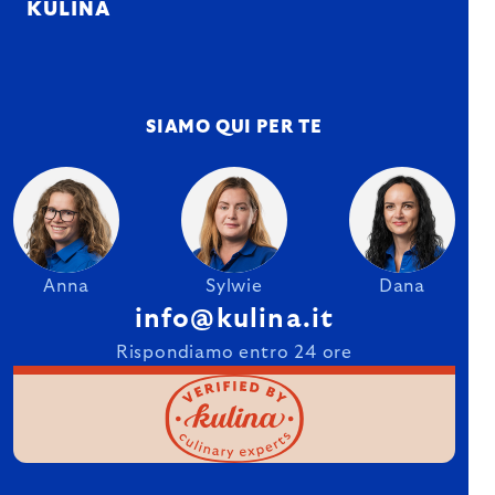
KULINA
SIAMO QUI PER TE
Anna
Sylwie
Dana
info@kulina.it
Rispondiamo entro 24 ore