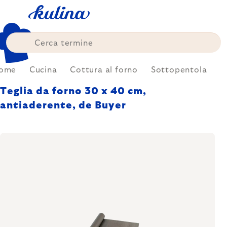
Skip
to
content
ome
Cucina
Cottura al forno
Sottopentola
Teglia da forno 30 x 40 cm,
antiaderente, de Buyer