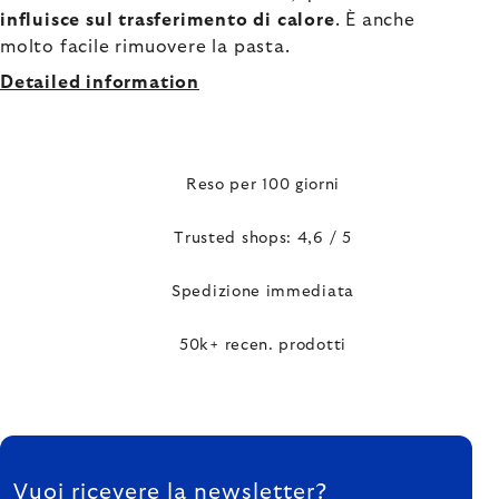
influisce sul trasferimento di calore
. È anche
molto facile rimuovere la pasta.
Detailed information
Reso per 100 giorni
Trusted shops: 4,6 / 5
Spedizione immediata
50k+ recen. prodotti
FOOTER
Vuoi ricevere la newsletter?