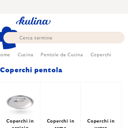
Skip
to
content
Home
Cucina
Pentole da Cucina
Coperchi
Coperchi pentola
Coperchi in
Coperchi in
Coperchi in