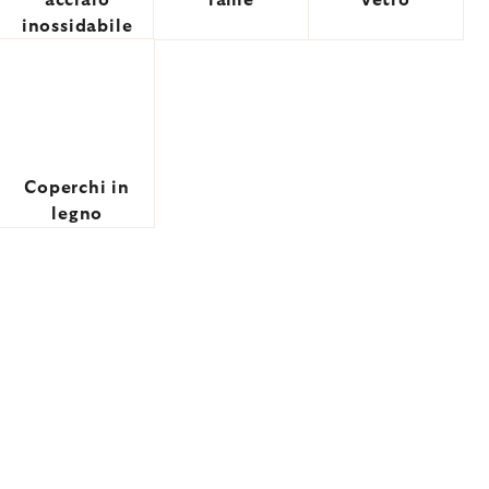
acciaio
rame
vetro
inossidabile
Coperchi in
legno