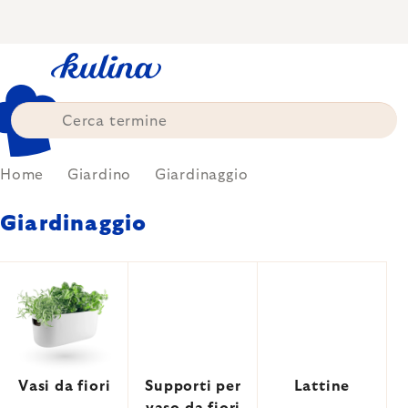
Skip
to
content
Home
Giardino
Giardinaggio
Giardinaggio
Vasi da fiori
Supporti per
Lattine