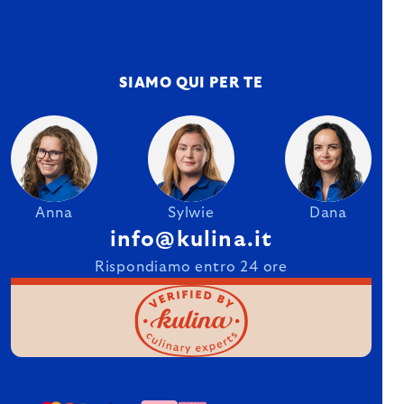
SIAMO QUI PER TE
Anna
Sylwie
Dana
info@kulina.it
Rispondiamo entro 24 ore