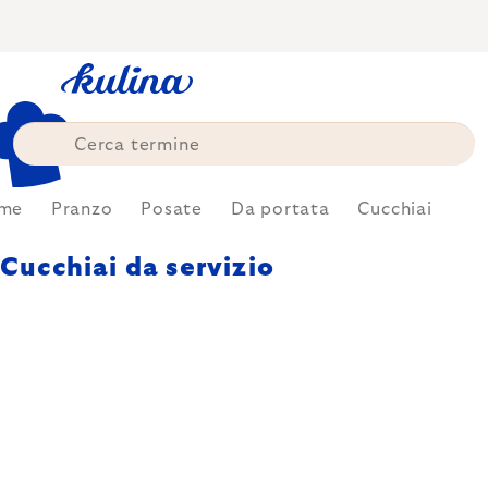
Skip
to
content
me
Pranzo
Posate
Da portata
Cucchiai
Cucchiai da servizio