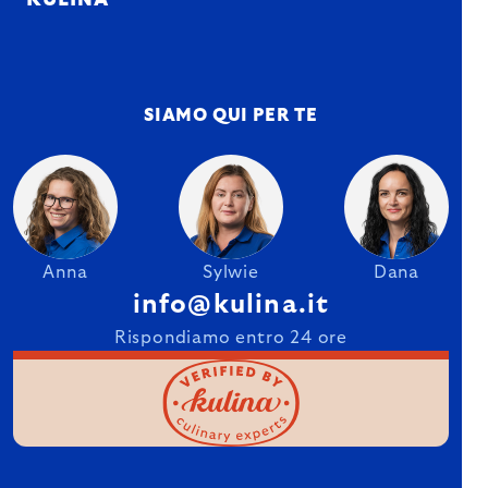
KULINA
SIAMO QUI PER TE
Anna
Sylwie
Dana
info@kulina.it
Rispondiamo entro 24 ore