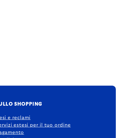
ULLO SHOPPING
esi e reclami
ervizi estesi per il tuo ordine
agamento