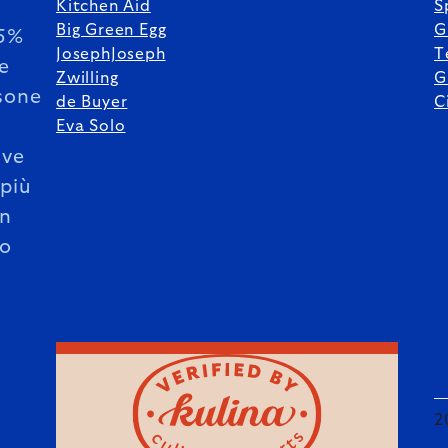
Kitchen Aid
S
Big Green Egg
G
85%
JosephJoseph
T
le
Zwilling
G
sone
de Buyer
C
Eva Solo
ive
 più
un
o
2