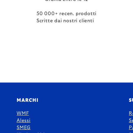
50 000+ recen. prodotti
Scritte dai nostri clienti
MARCHI
S
WMF
R
Alessi
S
SMEG
P