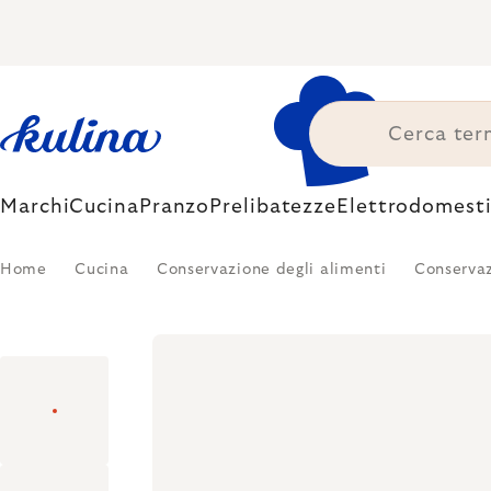
Skip
to
content
Marchi
Cucina
Pranzo
Prelibatezze
Elettrodomesti
Home
Cucina
Conservazione degli alimenti
Conservaz