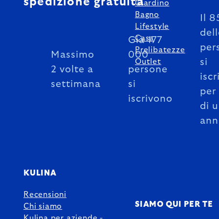
spedizione gratuita
Giardino
Bagno
Il 
Lifestyle
del
Casa
Già 177
per
Prelibatezze
Massimo
000
si
Outlet
2 volte a
persone
iscr
settimana
si
per
iscrivono
di 
ann
KULINA
Recensioni
SIAMO QUI PER TE
Chi siamo
Kulina per aziende -