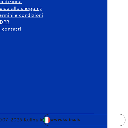
pedizione
uida allo shopping
ermini e condizioni
DPR
i contatti
007–2025 Kulina.it
www.kulina.it