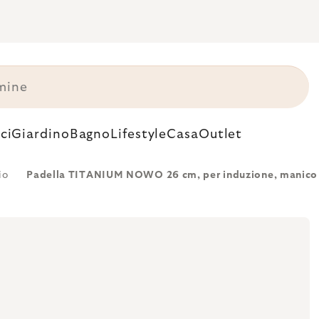
ci
Giardino
Bagno
Lifestyle
Casa
Outlet
io
Padella TITANIUM NOWO 26 cm, per induzione, manico 