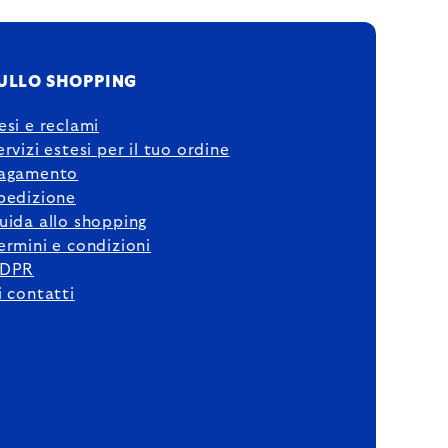
ULLO SHOPPING
esi e reclami
ervizi estesi per il tuo ordine
agamento
pedizione
uida allo shopping
ermini e condizioni
DPR
i contatti