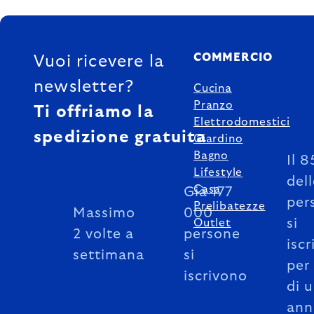
FOOTER
COMMERCIO
Vuoi ricevere la
newsletter?
Cucina
Pranzo
Ti offriamo la
Elettrodomestici
spedizione gratuita
Giardino
Bagno
Il 
Lifestyle
del
Casa
Già 177
per
Prelibatezze
Massimo
000
si
Outlet
2 volte a
persone
iscr
settimana
si
per
iscrivono
di 
ann