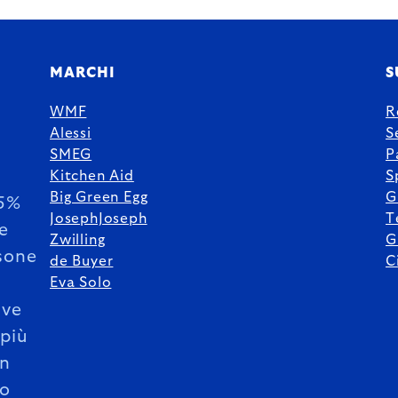
MARCHI
S
WMF
R
Alessi
S
SMEG
P
Kitchen Aid
S
Big Green Egg
G
85%
JosephJoseph
T
le
Zwilling
G
sone
de Buyer
C
Eva Solo
ive
 più
un
o