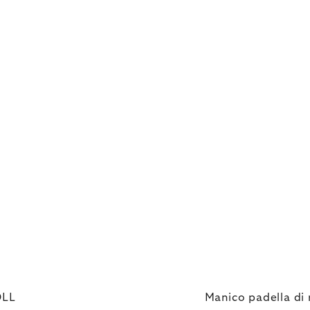
OLL
Manico padella d