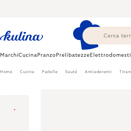
Skip
to
content
Marchi
Cucina
Pranzo
Prelibatezze
Elettrodomesti
Home
Cucina
Padelle
Sauté
Antiaderenti
Titan