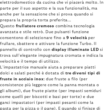
elettrodomestico da cucina che vi piacerà molto. In
parte per il suo aspetto e la sua funzionalità, ma
anche per la sensazione che si prova quando si
prepara la propria torta preferita...
Questo
frullatore cremoso
combina tecnologia
avanzata e stile retrò. Due pulsanti funzione
consentono di selezionare fino a
9 velocità
per
frullare, sbattere e attivare la funzione Turbo. Il
pannello di controllo con
display illuminato LED
si
trova sull'elegante impugnatura cromata e indica la
velocità e il tempo di utilizzo.
L'impastatrice manuale aiuta a preparare piatti
dolci e salati perché è dotata di
tre diversi tipi di
fruste in acciaio inox
: due fruste a filo (per
consistenze più leggere come la panna montata o
gli albumi), due fruste piatte (per impasti semiduri
come quelli per biscotti e basi per torte) e due
ganci impastatori (per impasti pesanti come la
pasta per la pizza o il pane). E quando si finisce di