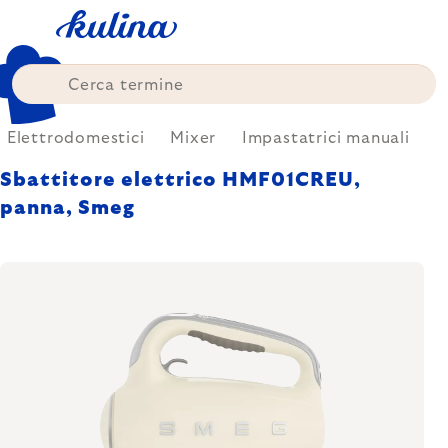
Skip
to
content
Elettrodomestici
Mixer
Impastatrici manuali
Sbattitore elettrico HMF01CREU,
panna, Smeg