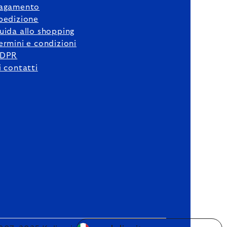
agamento
pedizione
uida allo shopping
ermini e condizioni
DPR
i contatti