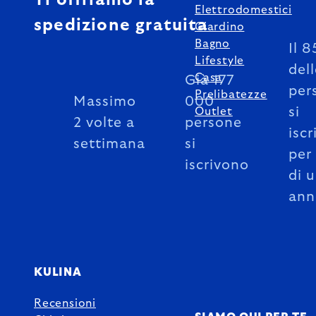
Elettrodomestici
spedizione gratuita
Giardino
Bagno
Il 
Lifestyle
del
Casa
Già 177
per
Prelibatezze
Massimo
000
si
Outlet
2 volte a
persone
iscr
settimana
si
per
iscrivono
di 
ann
KULINA
Recensioni