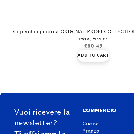
Coperchio pentola ORIGINAL PROFI COLLECTION
inox, Fissler
€60,49
ADD TO CART
FOOTER
COMMERCIO
Vuoi ricevere la
newsletter?
Cucina
Pranzo
Ti offriamo la