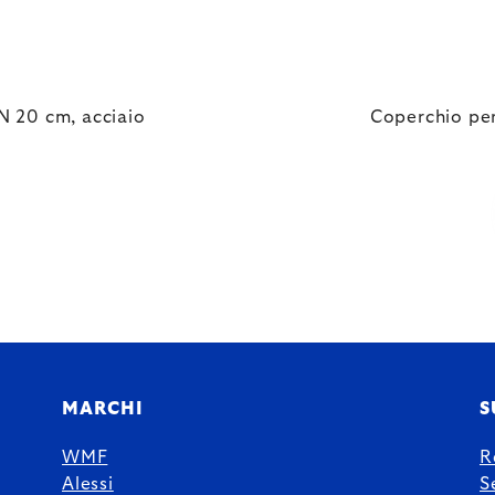
 20 cm, acciaio
Coperchio per
MARCHI
S
WMF
R
Alessi
S