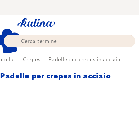
Skip
to
content
adelle
Crepes
Padelle per crepes in acciaio
Padelle per crepes in acciaio