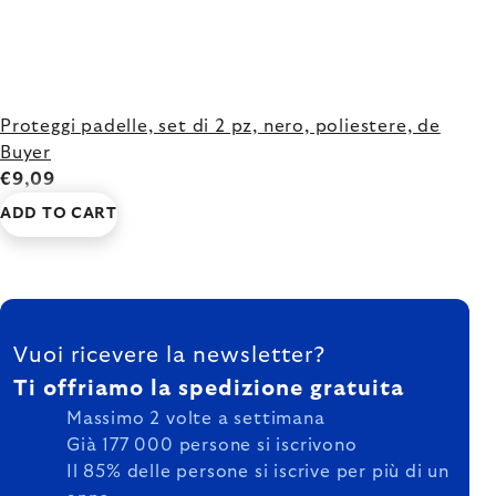
Proteggi padelle, set di 2 pz, nero, poliestere, de
Buyer
€9,09
ADD TO CART
FOOTER
Vuoi ricevere la newsletter?
Ti offriamo la spedizione gratuita
Massimo 2 volte a settimana
Già 177 000 persone si iscrivono
Il 85% delle persone si iscrive per più di un