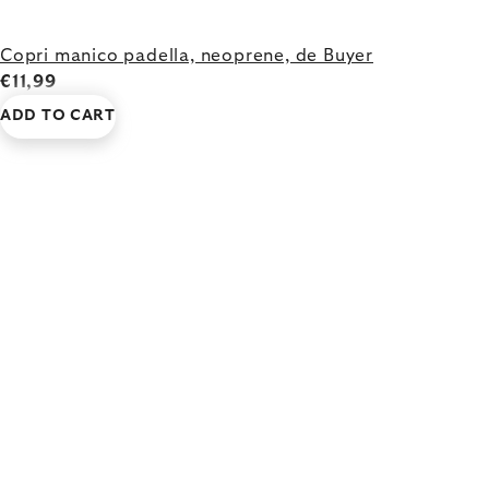
Copri manico padella, neoprene, de Buyer
€11,99
ADD TO CART