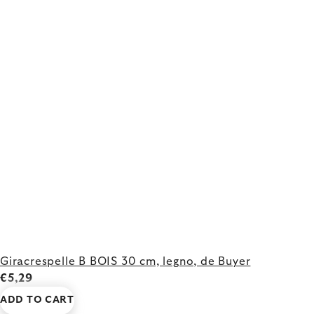
Giracrespelle B BOIS 30 cm, legno, de Buyer
€5,29
ADD TO CART