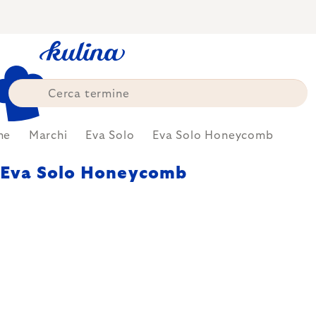
Skip
to
content
me
Marchi
Eva Solo
Eva Solo Honeycomb
Eva Solo Honeycomb