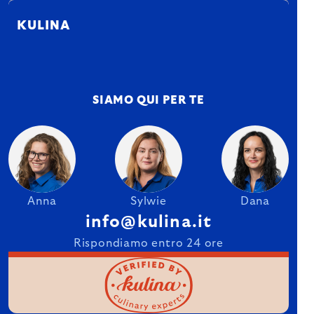
KULINA
SIAMO QUI PER TE
Anna
Sylwie
Dana
info@kulina.it
Rispondiamo entro 24 ore