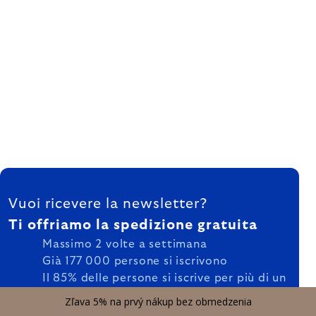
FOOTER
Vuoi ricevere la newsletter?
Ti offriamo la spedizione gratuita
Massimo 2 volte a settimana
Già 177 000 persone si iscrivono
Il 85% delle persone si iscrive per più di un
anno
Zľava 5% na prvý nákup bez obmedzenia