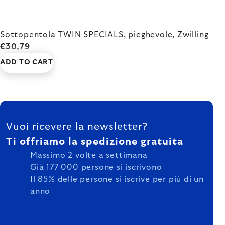
Sottopentola TWIN SPECIALS, pieghevole, Zwilling
€30,79
ADD TO CART
FOOTER
Vuoi ricevere la newsletter?
Ti offriamo la spedizione gratuita
Massimo 2 volte a settimana
Già 177 000 persone si iscrivono
Il 85% delle persone si iscrive per più di un
anno