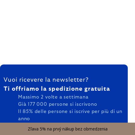
FOOTER
Vuoi ricevere la newsletter?
Ti offriamo la spedizione gratuita
Massimo 2 volte a settimana
Già 177 000 persone si iscrivono
Il 85% delle persone si iscrive per più di un
anno
Zľava 5% na prvý nákup bez obmedzenia