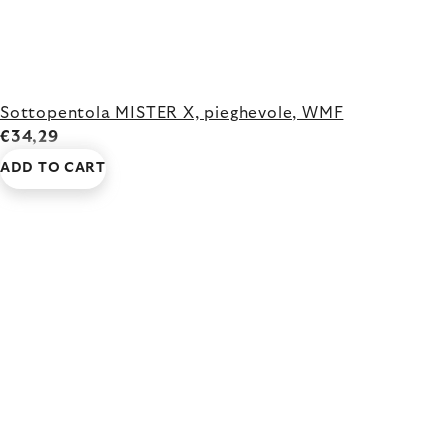
Sottopentola MISTER X, pieghevole, WMF
€34,29
ADD TO CART