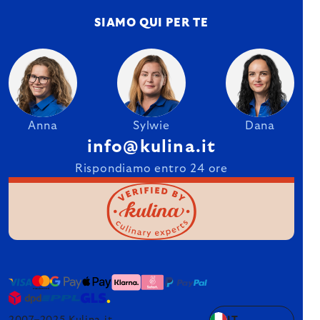
SIAMO QUI PER TE
Anna
Sylwie
Dana
info@kulina.it
Rispondiamo entro 24 ore