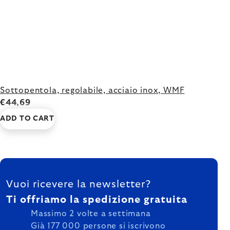
Sottopentola, regolabile, acciaio inox, WMF
€44,69
ADD TO CART
FOOTER
Vuoi ricevere la newsletter?
Ti offriamo la spedizione gratuita
Massimo 2 volte a settimana
Già 177 000 persone si iscrivono