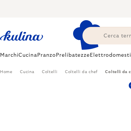
Skip
to
content
Marchi
Cucina
Pranzo
Prelibatezze
Elettrodomesti
Home
Cucina
Coltelli
Coltelli da chef
Coltelli da 