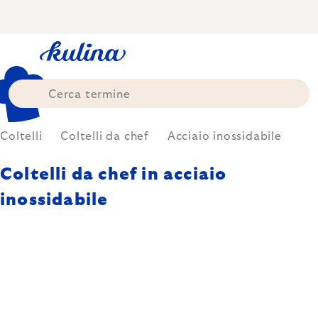
Skip
to
content
Coltelli
Coltelli da chef
Acciaio inossidabile
Coltelli da chef in acciaio
inossidabile