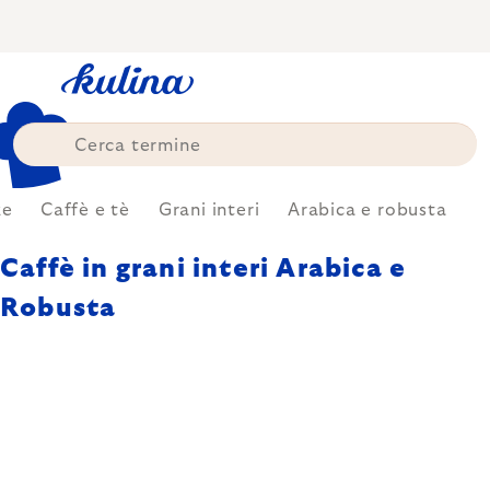
Skip
to
content
ze
Caffè e tè
Grani interi
Arabica e robusta
Caffè in grani interi Arabica e
Robusta