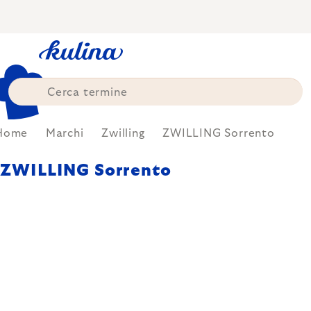
Skip
to
content
Home
Marchi
Zwilling
ZWILLING Sorrento
ZWILLING Sorrento