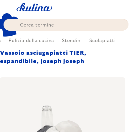
Skip
to
content
a
Pulizia della cucina
Stendini
Scolapiatti
Vassoio asciugapiatti TIER,
espandibile, Joseph Joseph