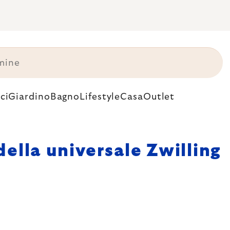
ci
Giardino
Bagno
Lifestyle
Casa
Outlet
ella universale Zwilling