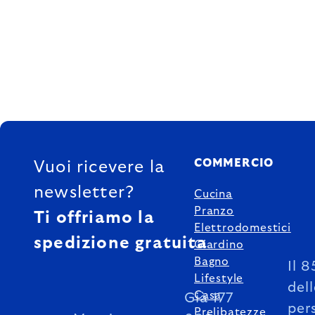
FOOTER
COMMERCIO
Vuoi ricevere la
newsletter?
Cucina
Pranzo
Ti offriamo la
Elettrodomestici
spedizione gratuita
Giardino
Bagno
Il 
Lifestyle
del
Casa
Già 177
per
Prelibatezze