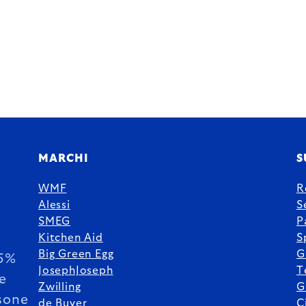
MARCHI
S
WMF
R
Alessi
S
SMEG
P
Kitchen Aid
S
Big Green Egg
G
85%
JosephJoseph
T
le
Zwilling
G
sone
de Buyer
C