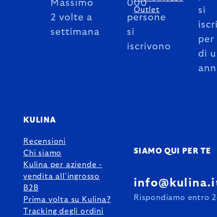
Massimo
000
si
Outlet
2 volte a
persone
iscr
settimana
si
per
iscrivono
di 
ann
KULINA
Recensioni
SIAMO QUI PER TE
Chi siamo
Kulina per aziende -
vendita all'ingrosso
info@kulina.i
B2B
Rispondiamo entro 2
Prima volta su Kulina?
Tracking degli ordini