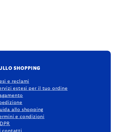
ULLO SHOPPING
esi e reclami
ervizi estesi per il tuo ordine
agamento
pedizione
uida allo shopping
ermini e condizioni
DPR
i contatti