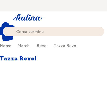
Skip
to
content
Home
Marchi
Revol
Tazza Revol
Tazza Revol