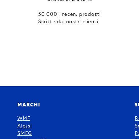
50 000+ recen. prodotti
Scritte dai nostri clienti
MARCHI
S
WMF
R
Alessi
S
SMEG
P