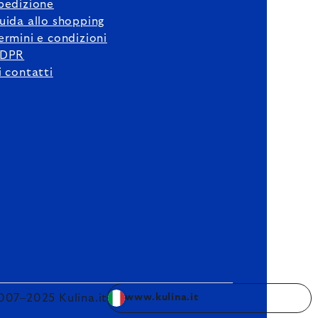
pedizione
uida allo shopping
ermini e condizioni
DPR
i contatti
007–2025 Kulina.it
www.kulina.it