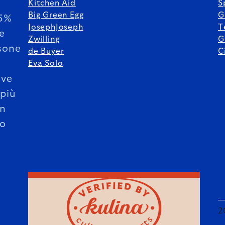
Kitchen Aid
S
Big Green Egg
G
85%
JosephJoseph
T
le
Zwilling
G
sone
de Buyer
C
Eva Solo
ive
 più
un
o
2