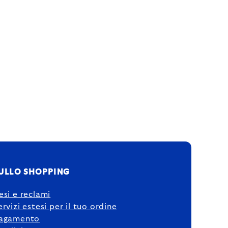
ULLO SHOPPING
esi e reclami
ervizi estesi per il tuo ordine
agamento