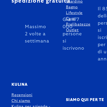
spedizione gratuita
Giardino
Bagno
Il 
Lifestyle
del
Casa
Già 177
per
Prelibatezze
Massimo
000
si
Outlet
2 volte a
persone
iscr
settimana
si
per
iscrivono
di 
ann
KULINA
Recensioni
SIAMO QUI PER TE
Chi siamo
Kulina per aziende -