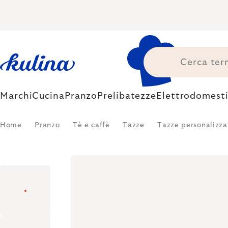
Skip
to
content
Marchi
Cucina
Pranzo
Prelibatezze
Elettrodomesti
Home
Pranzo
Tè e caffè
Tazze
Tazze personalizza