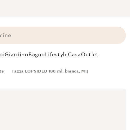
ci
Giardino
Bagno
Lifestyle
Casa
Outlet
te
Tazza LOPSIDED 180 ml, bianca, MIJ