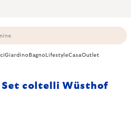
ci
Giardino
Bagno
Lifestyle
Casa
Outlet
Set coltelli Wüsthof