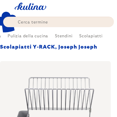
Skip
to
content
a
Pulizia della cucina
Stendini
Scolapiatti
Scolapiatti Y-RACK, Joseph Joseph