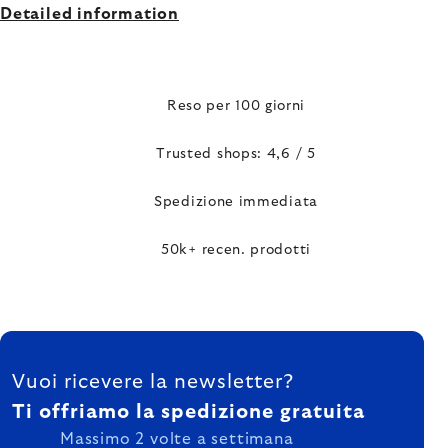
Detailed information
Reso per 100 giorni
Trusted shops: 4,6 / 5
Spedizione immediata
50k+ recen. prodotti
FOOTER
Vuoi ricevere la newsletter?
Ti offriamo la spedizione gratuita
Massimo 2 volte a settimana