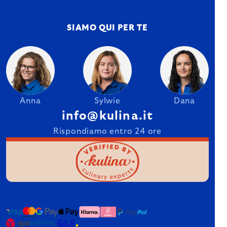
SIAMO QUI PER TE
Anna
Sylwie
Dana
info@kulina.it
Rispondiamo entro 24 ore