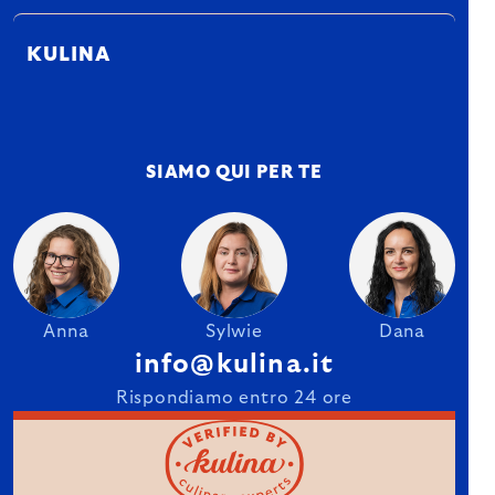
KULINA
SIAMO QUI PER TE
Anna
Sylwie
Dana
info@kulina.it
Rispondiamo entro 24 ore