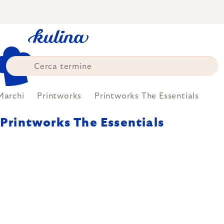
Skip
to
content
Marchi
Printworks
Printworks The Essentials
Printworks The Essentials