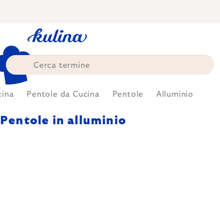
Skip
to
content
cina
Pentole da Cucina
Pentole
Alluminio
Pentole in alluminio