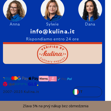
Anna
Sylwie
Dana
info@kulina.it
Rispondiamo entro 24 ore
2007–2025 Kulina.it
IT
Zľava 5% na prvý nákup bez obmedzenia