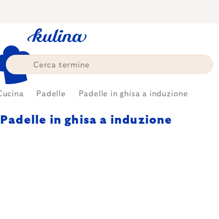
Skip
to
content
Cucina
Padelle
Padelle in ghisa a induzione
Padelle in ghisa a induzione