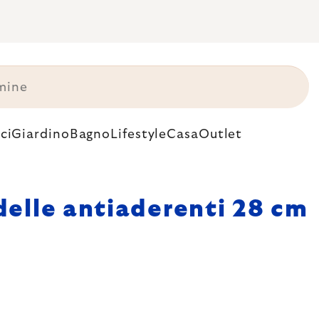
ci
Giardino
Bagno
Lifestyle
Casa
Outlet
elle antiaderenti 28 cm