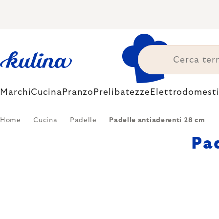
Skip
to
content
Marchi
Cucina
Pranzo
Prelibatezze
Elettrodomesti
Home
Cucina
Padelle
Padelle antiaderenti 28 cm
Pad