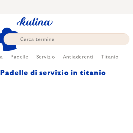
Skip
to
content
na
Padelle
Servizio
Antiaderenti
Titanio
Padelle di servizio in titanio