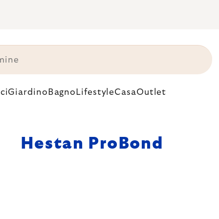
ci
Giardino
Bagno
Lifestyle
Casa
Outlet
Hestan ProBond