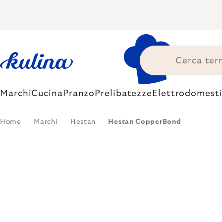
Skip
to
content
Marchi
Cucina
Pranzo
Prelibatezze
Elettrodomesti
Home
Marchi
Hestan
Hestan CopperBond