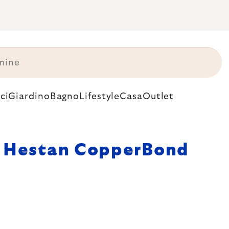
ci
Giardino
Bagno
Lifestyle
Casa
Outlet
Hestan CopperBond